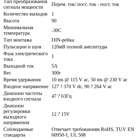
Тип преобразования
Перем. ток/ пост. ток - пост. ток
сигнала мощности
Количество выходов
1
Высота
90
Минимальная
-30C
температура
Тип монтажа
DIN-рейка
Пульсации и шум
120мВ полной амплитуды
Фаза электрического
1
тока
Выходной ток
5A
Вес
300г
Время удержания
10 ms @ 115 V ac, 50 ms @ 230 V ac
Входное напряжение
127 ? 370 V dc, 90 ? 264 V ac
Диапазон частоты
47 ? 63Гц
входного сигнала
Диапазон
регулировки
12 ? 15V
выходного
напряжения
Соблюдаемые
Отвечает требованиям RoHS, TUV EN
стандарты
60950-1, UL 508