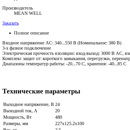
Производитель
MEAN WELL
Заказать
Полное описание
Входное напряжение AC: 340...550 В (Номинальное: 380 В)
3-х фазное подключение
Электрическая прочность изоляции: вход-выход: 3000 В AC, вх
Комплекс защит от: короткого замыкания, перегрузки, перенап
Диапазоны температур работы: -20...70 C, хранения: -40...85 C
Технические параметры
Выходное напряжение, В
24
Выходной ток, А
20
Мощность, Вт
480
Размеры, мм
227x125.2x100
Вес, кг
2.5