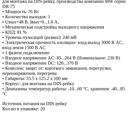
для монтажа на DIN-рейку, производства компании MW серии
DR-75
• Мощность: 76 Вт
• Количество выходов: 1
• Uвых=48 В, Iвых=0...1.6 А,
• Механическая подстройка выходного напряжения
• КПД: 81 %
• Уровень пульсаций (размах): 240 мВ
• Электрическая прочность изоляции: вход-выход 3000 В AC,
вход-земля 1500 В AC
• 1 фазное подключение
• Входное напряжение AC: 85...264 В (Номинальное: 230 В)
• Входное напряжение DC: 120...370 В
• Комплекс защит от: короткого замыкания, перегрузки,
перенапряжения, перегрева
• Габариты: 55.5 x 125.2 x 100 мм
• Корпус: для монтажа на DIN-рейку
• Диапазоны температур работы: -10...60 °C, хранения: -40...85
°C
Источник питания на DIN рейку
Кол-во в упаковке: 20