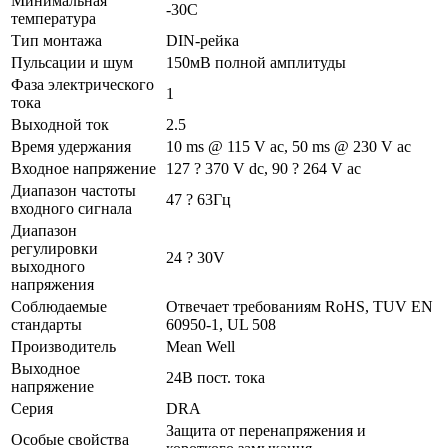
Минимальная
-30C
температура
Тип монтажа
DIN-рейка
Пульсации и шум
150мВ полной амплитуды
Фаза электрического
1
тока
Выходной ток
2.5
Время удержания
10 ms @ 115 V ac, 50 ms @ 230 V ac
Входное напряжение
127 ? 370 V dc, 90 ? 264 V ac
Диапазон частоты
47 ? 63Гц
входного сигнала
Диапазон
регулировки
24 ? 30V
выходного
напряжения
Соблюдаемые
Отвечает требованиям RoHS, TUV EN
стандарты
60950-1, UL 508
Производитель
Mean Well
Выходное
24В пост. тока
напряжение
Серия
DRA
Защита от перенапряжения и
Особые свойства