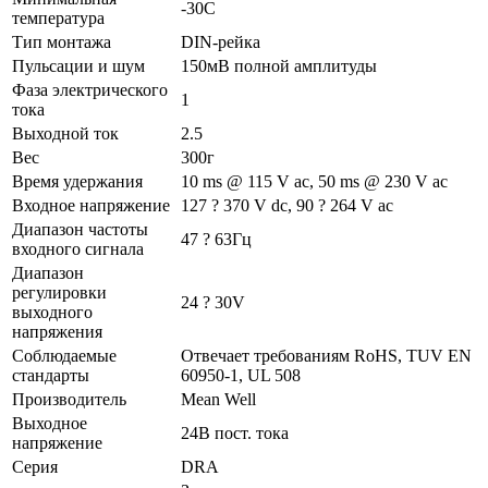
-30C
температура
Тип монтажа
DIN-рейка
Пульсации и шум
150мВ полной амплитуды
Фаза электрического
1
тока
Выходной ток
2.5
Вес
300г
Время удержания
10 ms @ 115 V ac, 50 ms @ 230 V ac
Входное напряжение
127 ? 370 V dc, 90 ? 264 V ac
Диапазон частоты
47 ? 63Гц
входного сигнала
Диапазон
регулировки
24 ? 30V
выходного
напряжения
Соблюдаемые
Отвечает требованиям RoHS, TUV EN
стандарты
60950-1, UL 508
Производитель
Mean Well
Выходное
24В пост. тока
напряжение
Серия
DRA