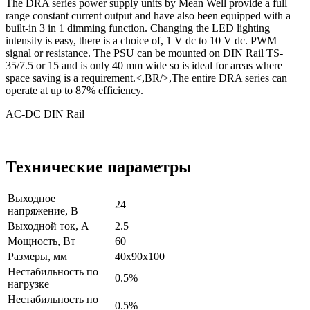
The DRA series power supply units by Mean Well provide a full
range constant current output and have also been equipped with a
built-in 3 in 1 dimming function. Changing the LED lighting
intensity is easy, there is a choice of, 1 V dc to 10 V dc. PWM
signal or resistance. The PSU can be mounted on DIN Rail TS-
35/7.5 or 15 and is only 40 mm wide so is ideal for areas where
space saving is a requirement.<,BR/>,The entire DRA series can
operate at up to 87% efficiency.
AC-DC DIN Rail
Технические параметры
Выходное
24
напряжение, В
Выходной ток, А
2.5
Мощность, Вт
60
Размеры, мм
40x90x100
Нестабильность по
0.5%
нагрузке
Нестабильность по
0.5%