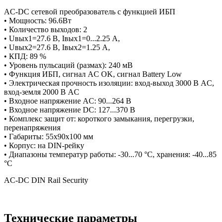
AC-DC сетевой преобразователь с функцией ИБП
• Мощность: 96.6Вт
• Количество выходов: 2
• Uвых1=27.6 В, Iвых1=0...2.25 А,
• Uвых2=27.6 В, Iвых2=1.25 А,
• КПД: 89 %
• Уровень пульсаций (размах): 240 мВ
• Функция ИБП, сигнал AC OK, сигнал Battery Low
• Электрическая прочность изоляции: вход-выход 3000 В AC,
вход-земля 2000 В AC
• Входное напряжение AC: 90...264 В
• Входное напряжение DC: 127...370 В
• Комплекс защит от: короткого замыкания, перегрузки,
перенапряжения
• Габариты: 55х90х100 мм
• Корпус: на DIN-рейку
• Диапазоны температур работы: -30...70 °C, хранения: -40...85
°C
AC-DC DIN Rail Security
Технические параметры