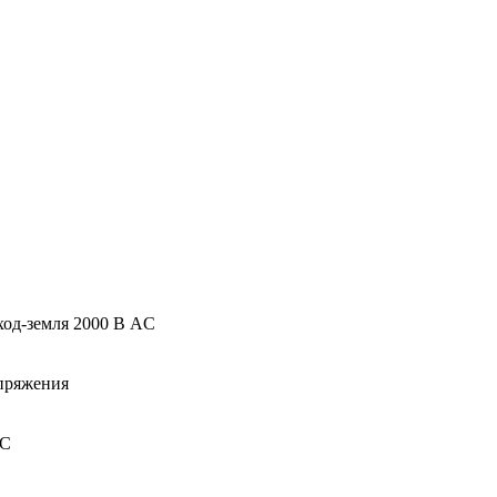
ход-земля 2000 В AC
апряжения
°C