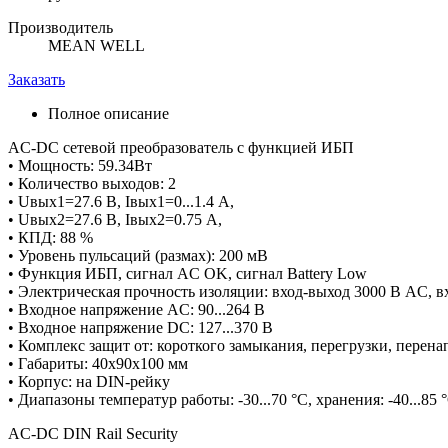
Производитель
MEAN WELL
Заказать
Полное описание
AC-DC сетевой преобразователь с функцией ИБП
• Мощность: 59.34Вт
• Количество выходов: 2
• Uвых1=27.6 В, Iвых1=0...1.4 А,
• Uвых2=27.6 В, Iвых2=0.75 А,
• КПД: 88 %
• Уровень пульсаций (размах): 200 мВ
• Функция ИБП, сигнал AC OK, сигнал Battery Low
• Электрическая прочность изоляции: вход-выход 3000 В AC, в
• Входное напряжение AC: 90...264 В
• Входное напряжение DC: 127...370 В
• Комплекс защит от: короткого замыкания, перегрузки, перен
• Габариты: 40х90х100 мм
• Корпус: на DIN-рейку
• Диапазоны температур работы: -30...70 °C, хранения: -40...85 
AC-DC DIN Rail Security