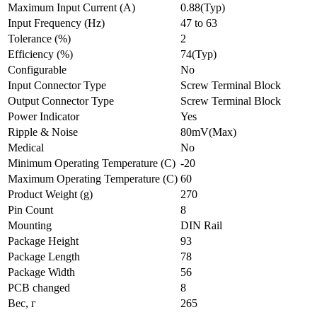
Maximum Input Current (A)
0.88(Typ)
Input Frequency (Hz)
47 to 63
Tolerance (%)
2
Efficiency (%)
74(Typ)
Configurable
No
Input Connector Type
Screw Terminal Block
Output Connector Type
Screw Terminal Block
Power Indicator
Yes
Ripple & Noise
80mV(Max)
Medical
No
Minimum Operating Temperature (C)
-20
Maximum Operating Temperature (C)
60
Product Weight (g)
270
Pin Count
8
Mounting
DIN Rail
Package Height
93
Package Length
78
Package Width
56
PCB changed
8
Вес, г
265