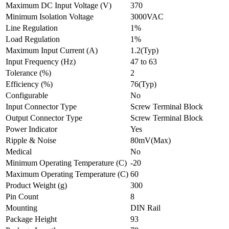
Maximum DC Input Voltage (V)
370
Minimum Isolation Voltage
3000VAC
Line Regulation
1%
Load Regulation
1%
Maximum Input Current (A)
1.2(Typ)
Input Frequency (Hz)
47 to 63
Tolerance (%)
2
Efficiency (%)
76(Typ)
Configurable
No
Input Connector Type
Screw Terminal Block
Output Connector Type
Screw Terminal Block
Power Indicator
Yes
Ripple & Noise
80mV(Max)
Medical
No
Minimum Operating Temperature (C)
-20
Maximum Operating Temperature (C)
60
Product Weight (g)
300
Pin Count
8
Mounting
DIN Rail
Package Height
93