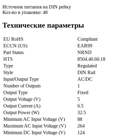
Источник питания на DIN рейку
Кол-во в упаковке: 48
Технические параметры
EU RoHS
Compliant
ECCN (US)
EAR99
Part Status
NRND
HTS
8504.40.60.18
Type
Regulated
Style
DIN Rail
Input/Output Type
AC/DC
Number of Outputs
1
Output Type
Fixed
Output Voltage (V)
5
Output Current (A)
6.5
Output Power (W)
32.5
Minimum AC Input Voltage (V)
88
Maximum AC Input Voltage (V)
264
Minimum DC Input Voltage (V)
124