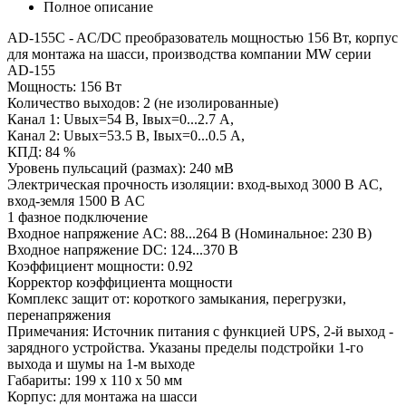
Полное описание
AD-155C - AC/DC преобразователь мощностью 156 Вт, корпус
для монтажа на шасси, производства компании MW серии
AD-155
Мощность: 156 Вт
Количество выходов: 2 (не изолированные)
Канал 1: Uвых=54 В, Iвых=0...2.7 А,
Канал 2: Uвых=53.5 В, Iвых=0...0.5 А,
КПД: 84 %
Уровень пульсаций (размах): 240 мВ
Электрическая прочность изоляции: вход-выход 3000 В AC,
вход-земля 1500 В AC
1 фазное подключение
Входное напряжение AC: 88...264 В (Номинальное: 230 В)
Входное напряжение DC: 124...370 В
Коэффициент мощности: 0.92
Корректор коэффициента мощности
Комплекс защит от: короткого замыкания, перегрузки,
перенапряжения
Примечания: Источник питания с функцией UPS, 2-й выход -
зарядного устройства. Указаны пределы подстройки 1-го
выхода и шумы на 1-м выходе
Габариты: 199 x 110 x 50 мм
Корпус: для монтажа на шасси