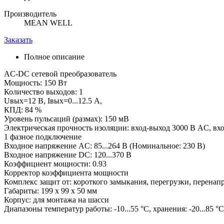
Производитель
MEAN WELL
Заказать
Полное описание
AC-DC сетевой преобразователь
Мощность: 150 Вт
Количество выходов: 1
Uвых=12 В, Iвых=0...12.5 А,
КПД: 84 %
Уровень пульсаций (размах): 150 мВ
Электрическая прочность изоляции: вход-выход 3000 В AC, вх
1 фазное подключение
Входное напряжение AC: 85...264 В (Номинальное: 230 В)
Входное напряжение DC: 120...370 В
Коэффициент мощности: 0.93
Корректор коэффициента мощности
Комплекс защит от: короткого замыкания, перегрузки, перенап
Габариты: 199 x 99 x 50 мм
Корпус: для монтажа на шасси
Диапазоны температур работы: -10...55 °C, хранения: -20...85 °C