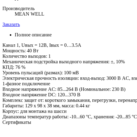
Производитель
MEAN WELL
Заказать
Полное описание
Канал 1, Uвых = 12В, Iвых = 0…3.5А
Мощность: 40 Вт
Количество выходов: 1
Механическая подстройка выходного напряжения: ±, 10%
КПД: 76 %
Уровень пульсаций (размах): 100 мВ
Электрическая прочность изоляции: вход-выход: 3000 В AC, вх
1-фазное подключение
Входное напряжение AC: 85...264 В (Номинальное: 230 В)
Входное напряжение DC: 120...370 В
Комплекс защит от: короткого замыкания, перегрузки, перенап
Габариты: 129 x 98 x 38 мм, масса: 0.44 кг
Корпус: для монтажа на шасси
Диапазоны температур работы: -10...60 °C, хранения: -20...85 °C
Сертификаты