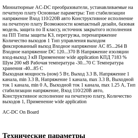
Миниатюрные AC-DC преобразователи, устанавливаемые на
печатную плату Основные параметры: Тип стабилизации
напряжение Вход 110/220В авто Конструктивное исполнение
на печатную плату Возможности компактный дизайн, базовая
модель, защита по II классу, источник закрытого исполнения
на ПП Типы защиты КЗ, перегрузка, перенапряжение
Количество выходов 1 Тип управления выходом
фиксированный выход Входное напряжение AC 85...264 В
Входное напряжение DC 120...370 В Напряжение изоляции
вход-выход 3 кВ Применение wide application КПД 7183 %
Шум 200 мВ Рабочая температура -30...70 C Температура
хранения -40...85 C
Выходная мощность (ном) 5 Вт, Выход 3.3 В, Напряжение 1
канала, min 3.3 В, Напряжение 1 канала, max 3.3 В, Выходной
ток 1 канала, min 0 А, Выходной ток 1 канала, max 1.25 А, Тип
стабилизации напряжение, Вход 110/220В авто,
Конструктивное исполнение на печатную плату, Количество
выходов 1, Применение wide application
AC-DC On Board
Технические параметры