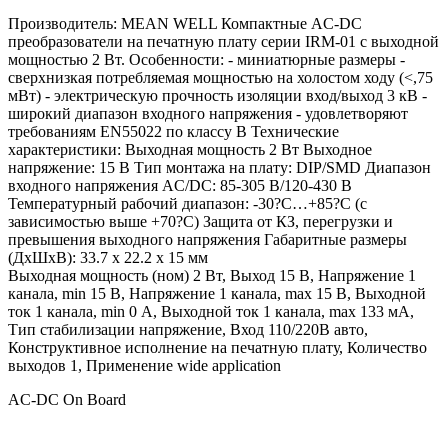
Производитель: MEAN WELL Компактные AC-DC
преобразователи на печатную плату серии IRM-01 с выходной
мощностью 2 Вт. Особенности: - миниатюрные размеры -
сверхнизкая потребляемая мощностью на холостом ходу (<,75
мВт) - электрическую прочность изоляции вход/выход 3 кВ -
широкий диапазон входного напряжения - удовлетворяют
требованиям EN55022 по классу В Технические
характеристики: Выходная мощность 2 Вт Выходное
напряжение: 15 В Тип монтажа на плату: DIP/SMD Диапазон
входного напряжения AC/DC: 85-305 В/120-430 В
Температурный рабочий диапазон: -30?С…+85?С (с
зависимостью выше +70?С) Защита от КЗ, перегрузки и
превышения выходного напряжения Габаритные размеры
(ДхШхВ): 33.7 x 22.2 x 15 мм
Выходная мощность (ном) 2 Вт, Выход 15 В, Напряжение 1
канала, min 15 В, Напряжение 1 канала, max 15 В, Выходной
ток 1 канала, min 0 А, Выходной ток 1 канала, max 133 мА,
Тип стабилизации напряжение, Вход 110/220В авто,
Конструктивное исполнение на печатную плату, Количество
выходов 1, Применение wide application
AC-DC On Board