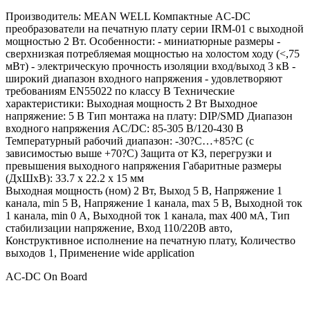
Производитель: MEAN WELL Компактные AC-DC
преобразователи на печатную плату серии IRM-01 с выходной
мощностью 2 Вт. Особенности: - миниатюрные размеры -
сверхнизкая потребляемая мощностью на холостом ходу (<,75
мВт) - электрическую прочность изоляции вход/выход 3 кВ -
широкий диапазон входного напряжения - удовлетворяют
требованиям EN55022 по классу В Технические
характеристики: Выходная мощность 2 Вт Выходное
напряжение: 5 В Тип монтажа на плату: DIP/SMD Диапазон
входного напряжения AC/DC: 85-305 В/120-430 В
Температурный рабочий диапазон: -30?С…+85?С (с
зависимостью выше +70?С) Защита от КЗ, перегрузки и
превышения выходного напряжения Габаритные размеры
(ДхШхВ): 33.7 x 22.2 x 15 мм
Выходная мощность (ном) 2 Вт, Выход 5 В, Напряжение 1
канала, min 5 В, Напряжение 1 канала, max 5 В, Выходной ток
1 канала, min 0 А, Выходной ток 1 канала, max 400 мА, Тип
стабилизации напряжение, Вход 110/220В авто,
Конструктивное исполнение на печатную плату, Количество
выходов 1, Применение wide application
AC-DC On Board