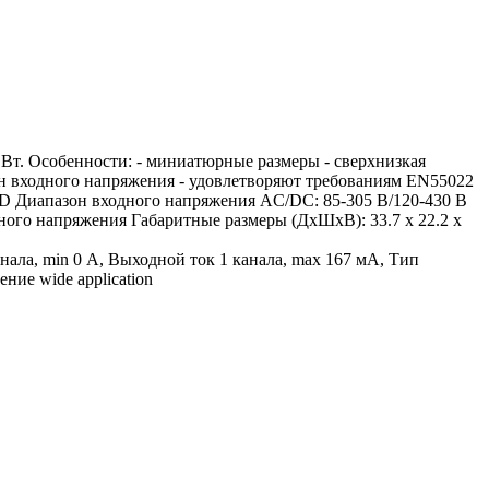
т. Особенности: - миниатюрные размеры - сверхнизкая
он входного напряжения - удовлетворяют требованиям EN55022
MD Диапазон входного напряжения AC/DC: 85-305 В/120-430 В
ого напряжения Габаритные размеры (ДхШхВ): 33.7 x 22.2 x
нала, min 0 А, Выходной ток 1 канала, max 167 мА, Тип
ие wide application