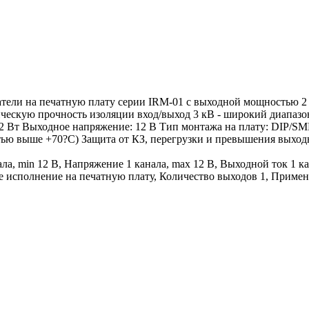
и на печатную плату серии IRM-01 с выходной мощностью 2 В
рическую прочность изоляции вход/выход 3 кВ - широкий диапаз
 2 Вт Выходное напряжение: 12 В Тип монтажа на плату: DIP/S
ью выше +70?С) Защита от КЗ, перегрузки и превышения выходн
а, min 12 В, Напряжение 1 канала, max 12 В, Выходной ток 1 ка
 исполнение на печатную плату, Количество выходов 1, Применен