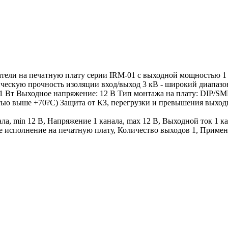
и на печатную плату серии IRM-01 с выходной мощностью 1 В
рическую прочность изоляции вход/выход 3 кВ - широкий диапаз
 1 Вт Выходное напряжение: 12 В Тип монтажа на плату: DIP/S
ью выше +70?С) Защита от КЗ, перегрузки и превышения выходн
а, min 12 В, Напряжение 1 канала, max 12 В, Выходной ток 1 ка
 исполнение на печатную плату, Количество выходов 1, Применен