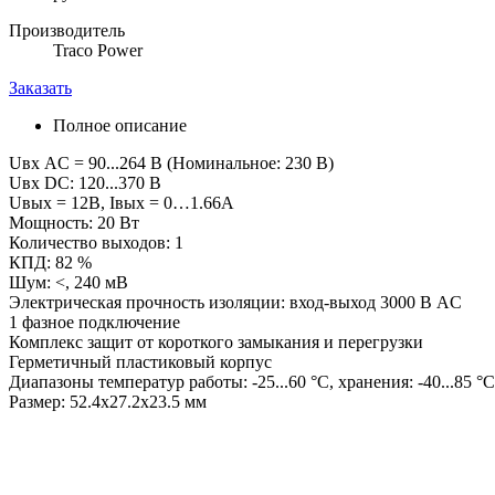
Производитель
Traco Power
Заказать
Полное описание
Uвх AC = 90...264 В (Номинальное: 230 В)
Uвх DC: 120...370 В
Uвых = 12В, Iвых = 0…1.66А
Мощность: 20 Вт
Количество выходов: 1
КПД: 82 %
Шум: <, 240 мВ
Электрическая прочность изоляции: вход-выход 3000 В AC
1 фазное подключение
Комплекс защит от короткого замыкания и перегрузки
Герметичный пластиковый корпус
Диапазоны температур работы: -25...60 °C, хранения: -40...85 °C
Размер: 52.4х27.2х23.5 мм