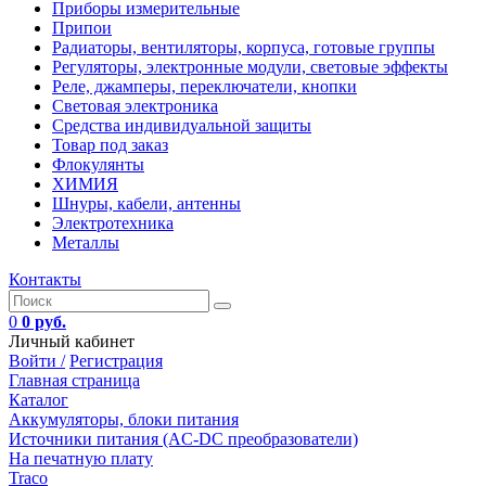
Приборы измерительные
Припои
Радиаторы, вентиляторы, корпуса, готовые группы
Регуляторы, электронные модули, световые эффекты
Реле, джамперы, переключатели, кнопки
Световая электроника
Средства индивидуальной защиты
Товар под заказ
Флокулянты
ХИМИЯ
Шнуры, кабели, антенны
Электротехника
Металлы
Контакты
0
0 руб.
Личный кабинет
Войти /
Регистрация
Главная страница
Каталог
Аккумуляторы, блоки питания
Источники питания (AC-DC преобразователи)
На печатную плату
Traco