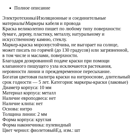
Полное описание
Электротехника\Изоляционные и соединительные
материалы\Маркеры кабеля и провода
Краска великолепно пишет по любому типу поверхности:
бумаге, дереву, пластику, металлу, натуральному и
искусственному камню, стеклу.
Маркер-краска морозоустойчива, не выгорает на солнце,
может писать по горячей (до 130 градусов) или загрязненной,
в том числе и маслами, поверхности.
Благодаря дозированной подаче краски при помощи
клапанного пишущего узла исключаются растекания,
неровности линии и преждевременное пересыхание.
Богатая цветовая палитра краски на нитрооснове, длительный
срок годности — 5 лет. Категория: маркеры-краски (лаковые)
Диаметр корпуса: 10 мм
Материал корпуса: металл
Наличие европодвеса: нет
Наличие клипа: нет
Основа: нитро
Толщина линии: 2 мм
Форма корпуса: круглая
Форма наконечника: пулевидный
Цвет чернил: фиолетовыйЕд. изм.: шт