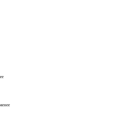
ее
 менее