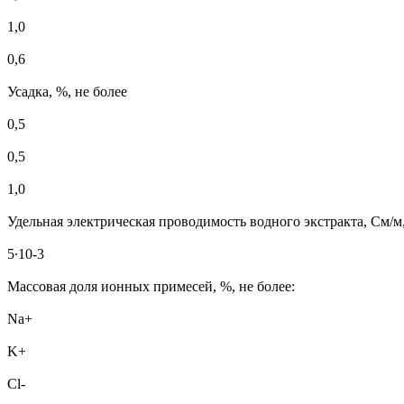
1,0
0,6
Усадка, %, не более
0,5
0,5
1,0
Удельная электрическая проводимость водного экстракта, См/м,
5∙10-3
Массовая доля ионных примесей, %, не более:
Na+
K+
Cl-