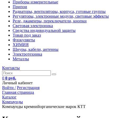
Приборы измерительные
Припои
Радиаторы, вентиляторы, корпуса, готовые группы
Регуляторы, электронные модули, световые эффекты
Реле, джамперы, переключатели, кнопки
Световая электроника
Средства индивидуальной защиты
Товар под заказ
Флокулянты
ХИМИЯ
Шнуры, кабели, антенны
Электротехника
Металлы
Контакты
0
0 руб.
Личный кабинет
Войти /
Регистрация
Главная страница
Каталог
Компаунды
Компаунды кремнийорганические марок КТТ