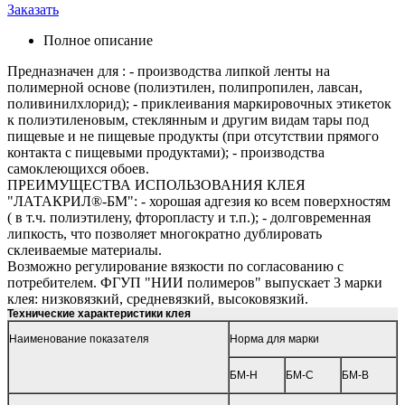
Заказать
Полное описание
Предназначен для : - производства липкой ленты на
полимерной основе (полиэтилен, полипропилен, лавсан,
поливинилхлорид); - приклеивания маркировочных этикеток
к полиэтиленовым, стеклянным и другим видам тары под
пищевые и не пищевые продукты (при отсутствии прямого
контакта с пищевыми продуктами); - производства
самоклеющихся обоев.
ПРЕИМУЩЕСТВА ИСПОЛЬЗОВАНИЯ КЛЕЯ
"ЛАТАКРИЛ®-БМ": - хорошая адгезия ко всем поверхностям
( в т.ч. полиэтилену, фторопласту и т.п.); - долговременная
липкость, что позволяет многократно дублировать
склеиваемые материалы.
Возможно регулирование вязкости по согласованию с
потребителем. ФГУП "НИИ полимеров" выпускает 3 марки
клея: низковязкий, средневязкий, высоковязкий.
Технические характеристики клея
Наименование показателя
Норма для марки
БМ-Н
БМ-С
БМ-В