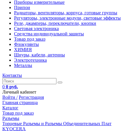
Приборы измерительные
Припои
Радиаторы, вентиляторы, корпуса, готовые группы
Регуляторы, электронные модули, световые эффекты
Реле, джамперы, переключатели, кнопки
Световая электроника
Средства индивидуальной защиты
Товар под заказ
Флокулянты
ХИМИЯ
Шнуры, кабели, антенны
Электротехника
Металлы
Контакты
0
0 руб.
Личный кабинет
Войти /
Регистрация
Главная страница
Каталог
Товар под заказ
Разъемы
Торцевые Разъемы и Разъемы Объединительных Плат
KYOCERA