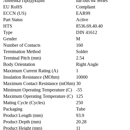
Линейка Продукции
har-bus 64 Series
EU RoHS
Compliant
ECCN (US)
EAR99
Part Status
Active
HTS
8536.69.40.40
Type
DIN 41612
Gender
M
Number of Contacts
160
Termination Method
Solder
Terminal Pitch (mm)
2.54
Body Orientation
Right Angle
Maximum Current Rating (A)
1
Insulation Resistance (MOhm)
10000
Maximum Contact Resistance (mOhm)
30
Minimum Operating Temperature (C)
-55
Maximum Operating Temperature (C)
125
Mating Cycle (Cycles)
250
Packaging
Tube
Product Length (mm)
93.9
Product Depth (mm)
20.28
Product Height (mm)
11