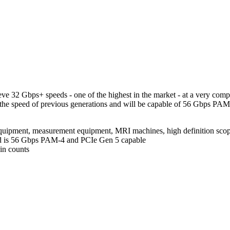
e 32 Gbps+ speeds - one of the highest in the market - at a very compe
e the speed of previous generations and will be capable of 56 Gbps PA
 equipment, measurement equipment, MRI machines, high definition scop
nd is 56 Gbps PAM-4 and PCIe Gen 5 capable
in counts