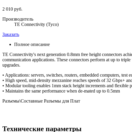
2 010 руб.
Производитель
TE Connectivity (Tyco)
Заказать
Полное описание
TE Connectivity's next generation 0.8mm free height connectors achiev
communication applications. These connectors perform at up to tripl
upgrades.
• Applications: servers, switches, routers, embedded computers, test
• High speed, mid-density mezzanine reaches speeds of 32 Gbps+ a
• Modular tooling enables 1mm stack height increments and flexible p
• Maintains the same performance when de-mated up to 0.5mm
Разъемы\Составные Разъемы для Плат
Технические параметры