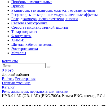
Приборы измерительные
Припои
Радиаторы, вентиляторы, корпуса, готовые группы
Регуляторы, электронные модули, световые эффекты
Реле, джамперы, переключатели, кнопки
Световая электроника
Средства индивидуальной защиты
Товар под заказ
Флокулянты
ХИМИЯ
Шнуры, кабели, антенны
Электротехника
Металлы
Контакты
0
0 руб.
Личный кабинет
Войти /
Регистрация
Главная страница
Каталог
Реле, джамперы, переключатели, кнопки
HYR-0113D (GB-113D) (BNC-7003), Разъем BNC, штекер, RG-17