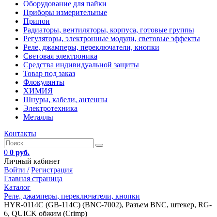
Оборудование для пайки
Приборы измерительные
Припои
Радиаторы, вентиляторы, корпуса, готовые группы
Регуляторы, электронные модули, световые эффекты
Реле, джамперы, переключатели, кнопки
Световая электроника
Средства индивидуальной защиты
Товар под заказ
Флокулянты
ХИМИЯ
Шнуры, кабели, антенны
Электротехника
Металлы
Контакты
0
0 руб.
Личный кабинет
Войти /
Регистрация
Главная страница
Каталог
Реле, джамперы, переключатели, кнопки
HYR-0114C (GB-114C) (BNC-7002), Разъем BNC, штекер, RG-
6, QUICK обжим (Crimp)