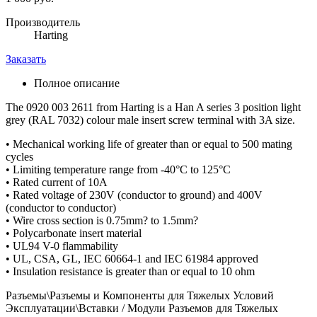
Производитель
Harting
Заказать
Полное описание
The 0920 003 2611 from Harting is a Han A series 3 position light
grey (RAL 7032) colour male insert screw terminal with 3A size.
• Mechanical working life of greater than or equal to 500 mating
cycles
• Limiting temperature range from -40°C to 125°C
• Rated current of 10A
• Rated voltage of 230V (conductor to ground) and 400V
(conductor to conductor)
• Wire cross section is 0.75mm? to 1.5mm?
• Polycarbonate insert material
• UL94 V-0 flammability
• UL, CSA, GL, IEC 60664-1 and IEC 61984 approved
• Insulation resistance is greater than or equal to 10 ohm
Разъемы\Разъемы и Компоненты для Тяжелых Условий
Эксплуатации\Вставки / Модули Разъемов для Тяжелых