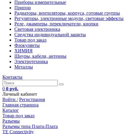
Приборы измерительные
Припои
Радиаторы, вентиляторы, корпуса, готовые группы
Регуляторы, электронные модули, световые эффекты
Реле, джамперы, переключатели, кнопки
Световая электроника
Средства индивидуальной защиты
Товар под заказ
Флокулянты
ХИМИЯ
Шнуры, кабели, антенны
Электротехника
Металлы
Контакты
0
0 руб.
Личный кабинет
Войти /
Регистрация
Главная страница
Каталог
Товар под заказ
Разъемы
Разъемы типа Плата-Плата
TE Connectivity