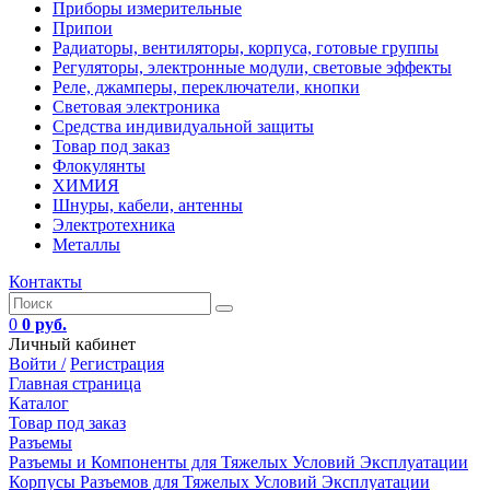
Приборы измерительные
Припои
Радиаторы, вентиляторы, корпуса, готовые группы
Регуляторы, электронные модули, световые эффекты
Реле, джамперы, переключатели, кнопки
Световая электроника
Средства индивидуальной защиты
Товар под заказ
Флокулянты
ХИМИЯ
Шнуры, кабели, антенны
Электротехника
Металлы
Контакты
0
0 руб.
Личный кабинет
Войти /
Регистрация
Главная страница
Каталог
Товар под заказ
Разъемы
Разъемы и Компоненты для Тяжелых Условий Эксплуатации
Корпусы Разъемов для Тяжелых Условий Эксплуатации