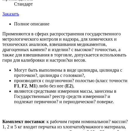
Стандарт
Заказать
Полное описание
Применяются в сферах распространения государственного
метрологического контроля и надзора, для химических и
технических анализов, взвешивания медикаментов,
драгоценных камнеи? и изделии? с высокои? точностью, а
также для взвешивания в торговле, допускается использовать
гири для калибровки и настрои?ки весов.
Могут быть выполнены в виде цилиндра, цилиндра с
проточкои?, цилиндра с головкои?,
производятся с подгоночнои? полостью (класс точности
F1
,
F2
,
M1
) либо без нее (
E2
),
являются средствами измерения массы, занесены в
Государственныи? реестр средств измерении? и
подлежат первичнои? и периодическои? поверке.
Комплект поставки
: к рабочим гирям номинальнои? массои?
1, 2 и 5 кг входит перчатка из хлопчатобумажного материала,