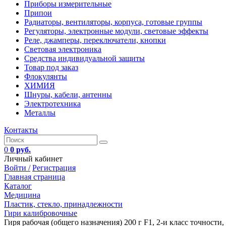
Приборы измерительные
Припои
Радиаторы, вентиляторы, корпуса, готовые группы
Регуляторы, электронные модули, световые эффекты
Реле, джамперы, переключатели, кнопки
Световая электроника
Средства индивидуальной защиты
Товар под заказ
Флокулянты
ХИМИЯ
Шнуры, кабели, антенны
Электротехника
Металлы
Контакты
0
0 руб.
Личный кабинет
Войти /
Регистрация
Главная страница
Каталог
Медицина
Пластик, стекло, принадлежности
Гири калибровочные
Гиря рабочая (общего назначения) 200 г F1, 2-и класс точности