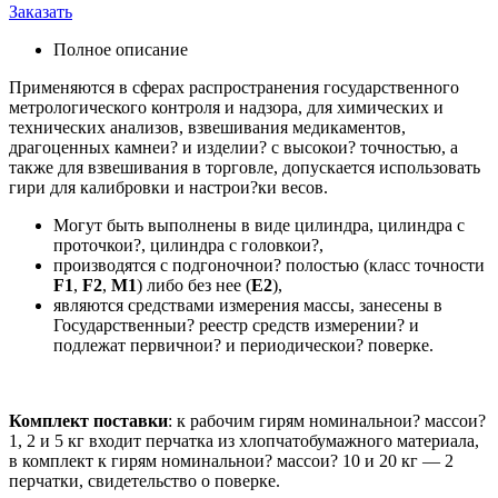
Заказать
Полное описание
Применяются в сферах распространения государственного
метрологического контроля и надзора, для химических и
технических анализов, взвешивания медикаментов,
драгоценных камнеи? и изделии? с высокои? точностью, а
также для взвешивания в торговле, допускается использовать
гири для калибровки и настрои?ки весов.
Могут быть выполнены в виде цилиндра, цилиндра с
проточкои?, цилиндра с головкои?,
производятся с подгоночнои? полостью (класс точности
F1
,
F2
,
M1
) либо без нее (
E2
),
являются средствами измерения массы, занесены в
Государственныи? реестр средств измерении? и
подлежат первичнои? и периодическои? поверке.
Комплект поставки
: к рабочим гирям номинальнои? массои?
1, 2 и 5 кг входит перчатка из хлопчатобумажного материала,
в комплект к гирям номинальнои? массои? 10 и 20 кг — 2
перчатки, свидетельство о поверке.