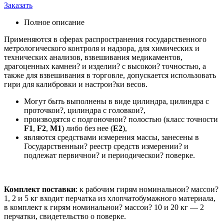
Заказать
Полное описание
Применяются в сферах распространения государственного
метрологического контроля и надзора, для химических и
технических анализов, взвешивания медикаментов,
драгоценных камнеи? и изделии? с высокои? точностью, а
также для взвешивания в торговле, допускается использовать
гири для калибровки и настрои?ки весов.
Могут быть выполнены в виде цилиндра, цилиндра с
проточкои?, цилиндра с головкои?,
производятся с подгоночнои? полостью (класс точности
F1
,
F2
,
M1
) либо без нее (
E2
),
являются средствами измерения массы, занесены в
Государственныи? реестр средств измерении? и
подлежат первичнои? и периодическои? поверке.
Комплект поставки
: к рабочим гирям номинальнои? массои?
1, 2 и 5 кг входит перчатка из хлопчатобумажного материала,
в комплект к гирям номинальнои? массои? 10 и 20 кг — 2
перчатки, свидетельство о поверке.