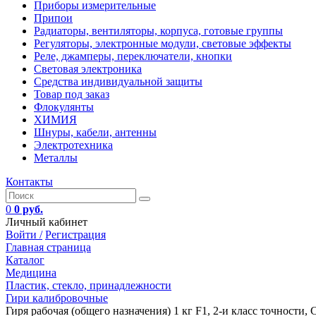
Приборы измерительные
Припои
Радиаторы, вентиляторы, корпуса, готовые группы
Регуляторы, электронные модули, световые эффекты
Реле, джамперы, переключатели, кнопки
Световая электроника
Средства индивидуальной защиты
Товар под заказ
Флокулянты
ХИМИЯ
Шнуры, кабели, антенны
Электротехника
Металлы
Контакты
0
0 руб.
Личный кабинет
Войти /
Регистрация
Главная страница
Каталог
Медицина
Пластик, стекло, принадлежности
Гири калибровочные
Гиря рабочая (общего назначения) 1 кг F1, 2-и класс точности, 