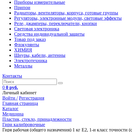
Приборы измерительные
Припои
Радиаторы, вентиляторы, корпуса, готовые группы
Регуляторы, электронные модули, световые эффекты
Реле, джамперы, переключатели, кнопки
Световая электроника
Средства индивидуальной защиты
Товар под заказ
Флокулянты
ХИМИЯ
Шнуры, кабели, антенны
Электротехника
Металлы
Контакты
0
0 руб.
Личный кабинет
Войти /
Регистрация
Главная страница
Каталог
Медицина
Пластик, стекло, принадлежности
Гири калибровочные
Гиря рабочая (общего назначения) 1 кг E2, 1-и класс точности 