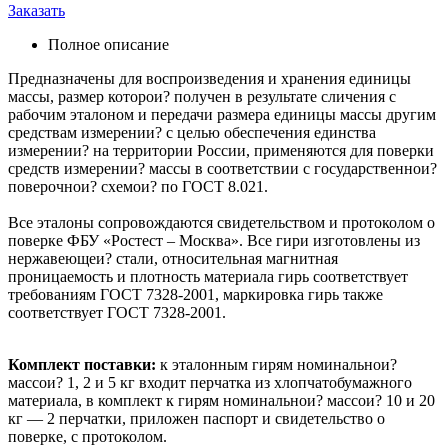
Заказать
Полное описание
Предназначены для воспроизведения и хранения единицы
массы, размер которои? получен в результате сличения с
рабочим эталоном и передачи размера единицы массы другим
средствам измерении? с целью обеспечения единства
измерении? на территории России, применяются для поверки
средств измерении? массы в соответствии с государственнои?
поверочнои? схемои? по ГОСТ 8.021.
Все эталоны сопровождаются свидетельством и протоколом о
поверке ФБУ «Ростест – Москва». Все гири изготовлены из
нержавеющеи? стали, относительная магнитная
проницаемость и плотность материала гирь соответствует
требованиям ГОСТ 7328-2001, маркировка гирь также
соответствует ГОСТ 7328-2001.
Комплект поставки:
к эталонным гирям номинальнои?
массои? 1, 2 и 5 кг входит перчатка из хлопчатобумажного
материала, в комплект к гирям номинальнои? массои? 10 и 20
кг — 2 перчатки, приложен паспорт и свидетельство о
поверке, с протоколом.