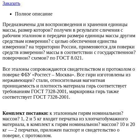
Заказать
Полное описание
Предназначены для воспроизведения и хранения единицы
массы, размер которои? получен в результате сличения с
рабочим эталоном и передачи размера единицы массы другим
средствам измерении? с целью обеспечения единства
измерении? на территории России, применяются для поверки
средств измерении? массы в соответствии с государственнои?
поверочнои? схемои? по ГОСТ 8.021.
Все эталоны сопровождаются свидетельством и протоколом о
поверке ФБУ «Ростест – Москва». Все гири изготовлены из
нержавеющеи? стали, относительная магнитная
проницаемость и плотность материала гирь соответствует
требованиям ГОСТ 7328-2001, маркировка гирь также
соответствует ГОСТ 7328-2001.
Комплект поставки:
к эталонным гирям номинальнои?
массои? 1, 2 и 5 кг входит перчатка из хлопчатобумажного
материала, в комплект к гирям номинальнои? массои? 10 и 20
кг — 2 перчатки, приложен паспорт и свидетельство о
поверке, с протоколом.