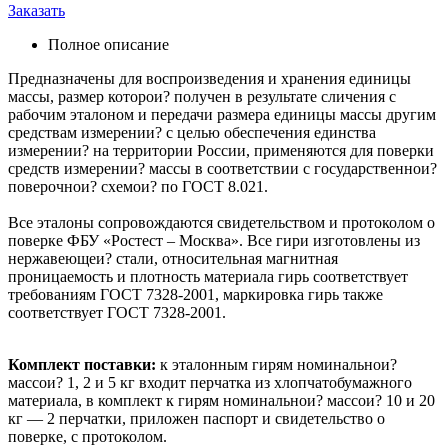
Заказать
Полное описание
Предназначены для воспроизведения и хранения единицы
массы, размер которои? получен в результате сличения с
рабочим эталоном и передачи размера единицы массы другим
средствам измерении? с целью обеспечения единства
измерении? на территории России, применяются для поверки
средств измерении? массы в соответствии с государственнои?
поверочнои? схемои? по ГОСТ 8.021.
Все эталоны сопровождаются свидетельством и протоколом о
поверке ФБУ «Ростест – Москва». Все гири изготовлены из
нержавеющеи? стали, относительная магнитная
проницаемость и плотность материала гирь соответствует
требованиям ГОСТ 7328-2001, маркировка гирь также
соответствует ГОСТ 7328-2001.
Комплект поставки:
к эталонным гирям номинальнои?
массои? 1, 2 и 5 кг входит перчатка из хлопчатобумажного
материала, в комплект к гирям номинальнои? массои? 10 и 20
кг — 2 перчатки, приложен паспорт и свидетельство о
поверке, с протоколом.