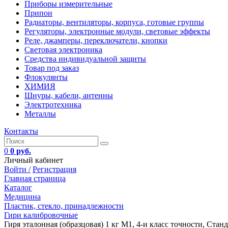
Приборы измерительные
Припои
Радиаторы, вентиляторы, корпуса, готовые группы
Регуляторы, электронные модули, световые эффекты
Реле, джамперы, переключатели, кнопки
Световая электроника
Средства индивидуальной защиты
Товар под заказ
Флокулянты
ХИМИЯ
Шнуры, кабели, антенны
Электротехника
Металлы
Контакты
0
0 руб.
Личный кабинет
Войти /
Регистрация
Главная страница
Каталог
Медицина
Пластик, стекло, принадлежности
Гири калибровочные
Гиря эталонная (образцовая) 1 кг M1, 4-и класс точности, Стан