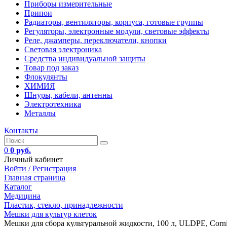
Приборы измерительные
Припои
Радиаторы, вентиляторы, корпуса, готовые группы
Регуляторы, электронные модули, световые эффекты
Реле, джамперы, переключатели, кнопки
Световая электроника
Средства индивидуальной защиты
Товар под заказ
Флокулянты
ХИМИЯ
Шнуры, кабели, антенны
Электротехника
Металлы
Контакты
0
0 руб.
Личный кабинет
Войти /
Регистрация
Главная страница
Каталог
Медицина
Пластик, стекло, принадлежности
Мешки для культур клеток
Мешки для сбора культуральной жидкости, 100 л, ULDPE, Corn