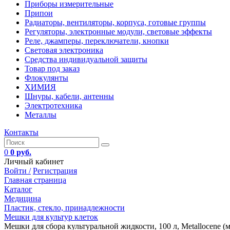
Приборы измерительные
Припои
Радиаторы, вентиляторы, корпуса, готовые группы
Регуляторы, электронные модули, световые эффекты
Реле, джамперы, переключатели, кнопки
Световая электроника
Средства индивидуальной защиты
Товар под заказ
Флокулянты
ХИМИЯ
Шнуры, кабели, антенны
Электротехника
Металлы
Контакты
0
0 руб.
Личный кабинет
Войти /
Регистрация
Главная страница
Каталог
Медицина
Пластик, стекло, принадлежности
Мешки для культур клеток
Мешки для сбора культуральной жидкости, 100 л, Metallocene (м