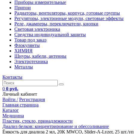
Приборы измерительные
Припои
Радиаторы, вентиляторы, корпуса, готовые группы
Регуляторы, электронные модули, световые эффекты
Реле, джамперы, переключатели, кнопки
Световая электроника
Средства индивидуальной защиты
Товар под заказ
Флокулянты
ХИМИЯ
Шнуры, кабели, антенны
Электротехника
Металлы
Контакты
0
0 руб.
Личный кабинет
Войти /
Регистрация
Главная страница
Каталог
Медицина
Пластик, стекло, принадлежности
Диализ белков: концентрирование и обессоливание
Ёмкость для диализа 2 мл, 20К MWCO, Slider-A-Lyzer, 25 шт./уп