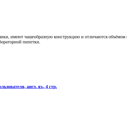
чики, имеют чашеобразную конструкцию и отличаются объёмом и
бораторной пипетки.
ьзователя, англ. яз., 4 стр.