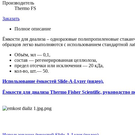
Производитель
Thermo FS
Заказать
Полное описание
Ёмкости для диализа – одноразовые полипропиленовые стакан
образцов легко выполняются с использованием стандартной ла
Объём, мл — 0,1,
состав — регенерированная целлюлоза,
предел отсечки или исключения — 20 кДа,
кол-во, шт.— 50.
Использование ёмкостей Slide-A-Lyzer (видео).
Ёмкости для диализа Thermo Fisher Scientific, руководство пол
Использование ёмкостей Slide-A-Lyzer (видео).