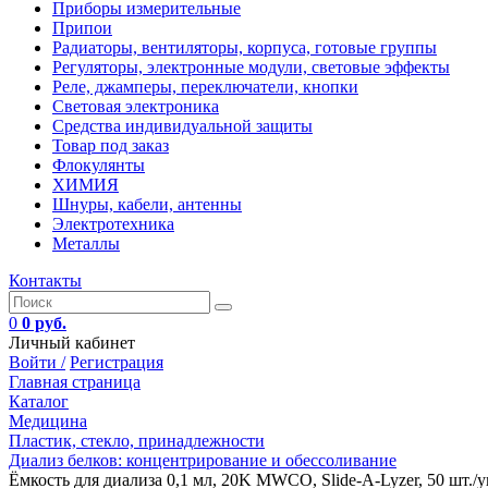
Приборы измерительные
Припои
Радиаторы, вентиляторы, корпуса, готовые группы
Регуляторы, электронные модули, световые эффекты
Реле, джамперы, переключатели, кнопки
Световая электроника
Средства индивидуальной защиты
Товар под заказ
Флокулянты
ХИМИЯ
Шнуры, кабели, антенны
Электротехника
Металлы
Контакты
0
0 руб.
Личный кабинет
Войти /
Регистрация
Главная страница
Каталог
Медицина
Пластик, стекло, принадлежности
Диализ белков: концентрирование и обессоливание
Ёмкость для диализа 0,1 мл, 20K MWCO, Slide-A-Lyzer, 50 шт./у