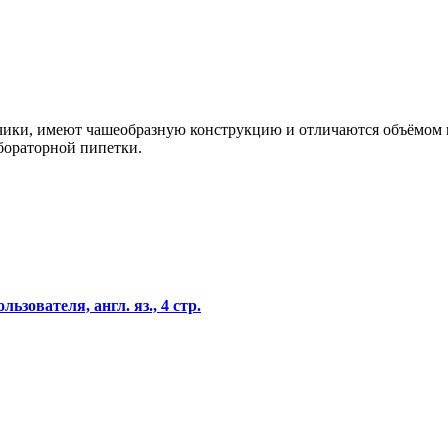
чики, имеют чашеобразную конструкцию и отличаются объёмом и
бораторной пипетки.
ьзователя, англ. яз., 4 стр.