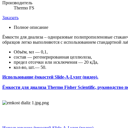
Производитель
Thermo FS
Заказать
Полное описание
Ёмкости для диализа – одноразовые полипропиленовые стакан
образцов легко выполняются с использованием стандартной ла
Объём, мл — 0,1,
состав — регенерированная целлюлоза,
предел отсечки или исключения — 20 кДа,
кол-во, шт.— 50.
Использование ёмкостей Slide-A-Lyzer (видео).
Ёмкости для диализа Thermo Fisher Scientific, руководство пол
Использование ёмкостей Slide-A-Lyzer (видео).