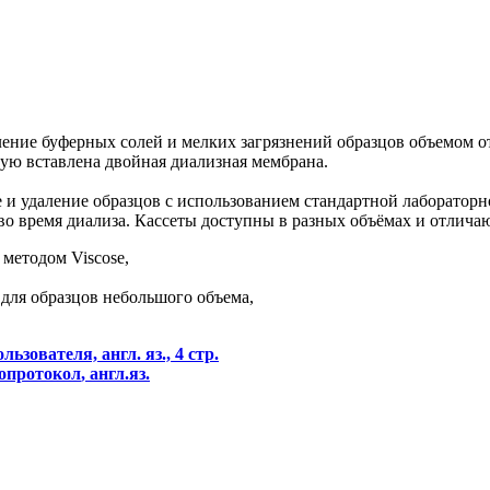
ение буферных солей и мелких загрязнений образцов объемом от
рую вставлена двойная диализная мембрана.
 и удаление образцов с использованием стандартной лаборатор
о время диализа. Кассеты доступны в разных объёмах и отличаю
методом Viscose,
 для образцов небольшого объема,
ьзователя, англ. яз., 4 стр.
еопротокол
, англ.яз.