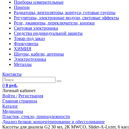
Приборы измерительные
Припои
Радиаторы, вентиляторы, корпуса, готовые группы
Регуляторы, электронные модули, световые эффекты
Реле, джамперы, переключатели, кнопки
Световая электроника
Средства индивидуальной защиты
Товар под заказ
Флокулянты
ХИМИЯ
Шнуры, кабели, антенны
Электротехника
Металлы
Контакты
0
0 руб.
Личный кабинет
Войти /
Регистрация
Главная страница
Каталог
Медицина
Пластик, стекло, принадлежности
Диализ белков: концентрирование и обессоливание
Кассеты для диализа G2 30 мл, 2К MWCO, Slider-A-Lyzer, 6 кас