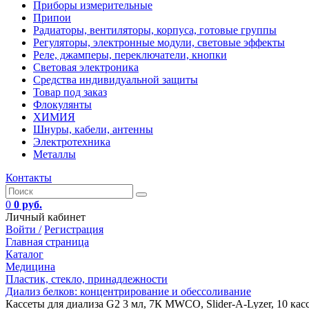
Приборы измерительные
Припои
Радиаторы, вентиляторы, корпуса, готовые группы
Регуляторы, электронные модули, световые эффекты
Реле, джамперы, переключатели, кнопки
Световая электроника
Средства индивидуальной защиты
Товар под заказ
Флокулянты
ХИМИЯ
Шнуры, кабели, антенны
Электротехника
Металлы
Контакты
0
0 руб.
Личный кабинет
Войти /
Регистрация
Главная страница
Каталог
Медицина
Пластик, стекло, принадлежности
Диализ белков: концентрирование и обессоливание
Кассеты для диализа G2 3 мл, 7К MWCO, Slider-A-Lyzer, 10 кас