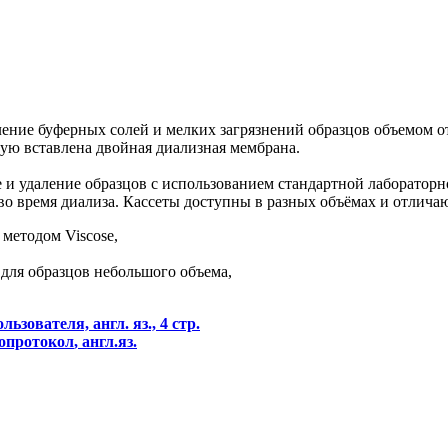
ение буферных солей и мелких загрязнений образцов объемом от
рую вставлена двойная диализная мембрана.
 и удаление образцов с использованием стандартной лаборатор
о время диализа. Кассеты доступны в разных объёмах и отличаю
методом Viscose,
 для образцов небольшого объема,
ьзователя, англ. яз., 4 стр.
еопротокол
, англ.яз.