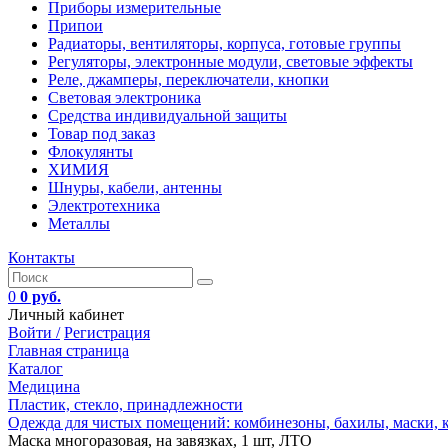
Приборы измерительные
Припои
Радиаторы, вентиляторы, корпуса, готовые группы
Регуляторы, электронные модули, световые эффекты
Реле, джамперы, переключатели, кнопки
Световая электроника
Средства индивидуальной защиты
Товар под заказ
Флокулянты
ХИМИЯ
Шнуры, кабели, антенны
Электротехника
Металлы
Контакты
0
0 руб.
Личный кабинет
Войти /
Регистрация
Главная страница
Каталог
Медицина
Пластик, стекло, принадлежности
Одежда для чистых помещений: комбинезоны, бахилы, маски,
Маска многоразовая, на завязках, 1 шт, ЛТО