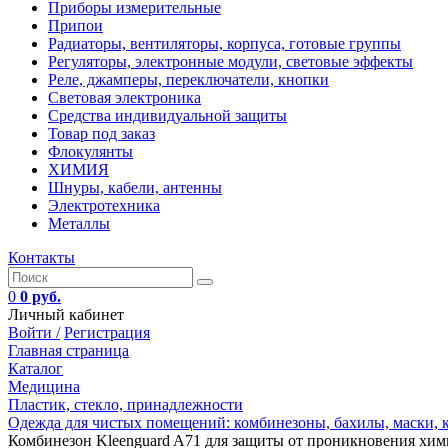
Приборы измерительные
Припои
Радиаторы, вентиляторы, корпуса, готовые группы
Регуляторы, электронные модули, световые эффекты
Реле, джамперы, переключатели, кнопки
Световая электроника
Средства индивидуальной защиты
Товар под заказ
Флокулянты
ХИМИЯ
Шнуры, кабели, антенны
Электротехника
Металлы
Контакты
0
0 руб.
Личный кабинет
Войти /
Регистрация
Главная страница
Каталог
Медицина
Пластик, стекло, принадлежности
Одежда для чистых помещений: комбинезоны, бахилы, маски,
Комбинезон Kleenguard A71 для защиты от проникновения хими