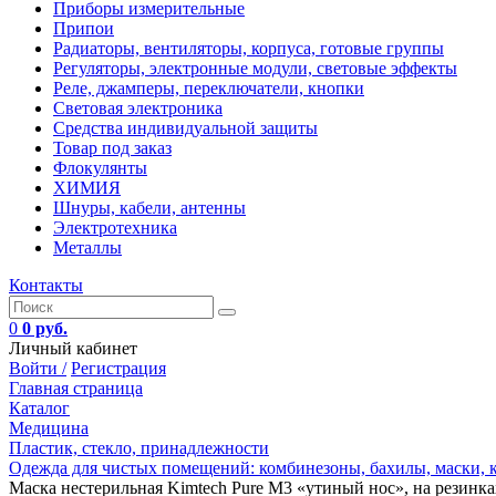
Приборы измерительные
Припои
Радиаторы, вентиляторы, корпуса, готовые группы
Регуляторы, электронные модули, световые эффекты
Реле, джамперы, переключатели, кнопки
Световая электроника
Средства индивидуальной защиты
Товар под заказ
Флокулянты
ХИМИЯ
Шнуры, кабели, антенны
Электротехника
Металлы
Контакты
0
0 руб.
Личный кабинет
Войти /
Регистрация
Главная страница
Каталог
Медицина
Пластик, стекло, принадлежности
Одежда для чистых помещений: комбинезоны, бахилы, маски,
Маска нестерильная Kimtech Pure M3 «утиный нос», на резинках