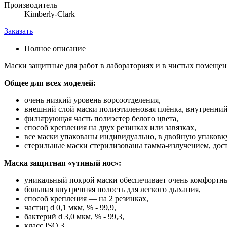
Производитель
Kimberly-Clark
Заказать
Полное описание
Маски защитные для работ в лабораториях и в чистых помещени
Общее для всех моделей:
очень низкий уровень ворсоотделения,
внешний слой маски полиэтиленовая плёнка, внутренний 
фильтрующая часть полиэстер белого цвета,
способ крепления на двух резинках или завязках,
все маски упакованы индивидуально, в двойную упаковку
стерильные маски стерилизованы гамма-излучением, дос
Маска защитная «утиный нос»:
уникальный покрой маски обеспечивает очень комфортны
большая внутренняя полость для легкого дыхания,
способ крепления — на 2 резинках,
частиц d 0,1 мкм, % - 99,9,
бактерий d 3,0 мкм, % - 99,3,
класс ISO 3.