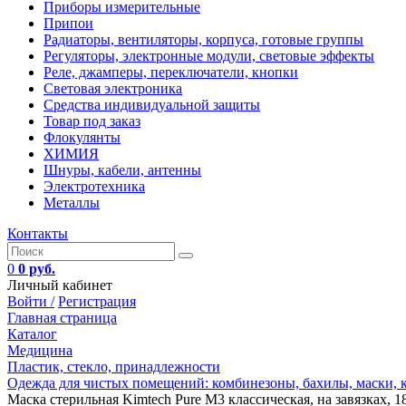
Приборы измерительные
Припои
Радиаторы, вентиляторы, корпуса, готовые группы
Регуляторы, электронные модули, световые эффекты
Реле, джамперы, переключатели, кнопки
Световая электроника
Средства индивидуальной защиты
Товар под заказ
Флокулянты
ХИМИЯ
Шнуры, кабели, антенны
Электротехника
Металлы
Контакты
0
0 руб.
Личный кабинет
Войти /
Регистрация
Главная страница
Каталог
Медицина
Пластик, стекло, принадлежности
Одежда для чистых помещений: комбинезоны, бахилы, маски,
Маска стерильная Kimtech Pure M3 классическая, на завязках, 18