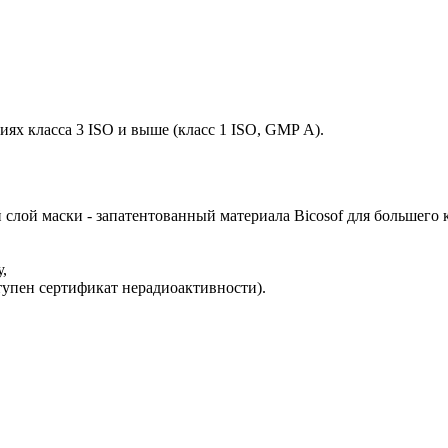
ях класса 3 ISO и выше (класс 1 ISO, GMP А).
слой маски - запатентованный материала Bicosof для большего 
,
тупен сертификат нерадиоактивности).