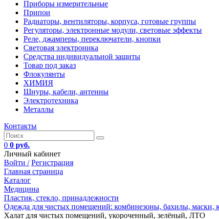
Приборы измерительные
Припои
Радиаторы, вентиляторы, корпуса, готовые группы
Регуляторы, электронные модули, световые эффекты
Реле, джамперы, переключатели, кнопки
Световая электроника
Средства индивидуальной защиты
Товар под заказ
Флокулянты
ХИМИЯ
Шнуры, кабели, антенны
Электротехника
Металлы
Контакты
0
0 руб.
Личный кабинет
Войти /
Регистрация
Главная страница
Каталог
Медицина
Пластик, стекло, принадлежности
Одежда для чистых помещений: комбинезоны, бахилы, маски,
Халат для чистых помещений, укороченный, зелёный, ЛТО